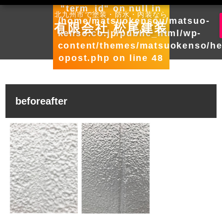
"term_id" on null in
北九州市で塗装・防水・内装なら
/home/matsuokensou/matsuo-
有限会社 松尾建装
kenso.co.jp/public_html/wp-
content/themes/matsuokenso/he
opost.php
on line
48
beforeafter