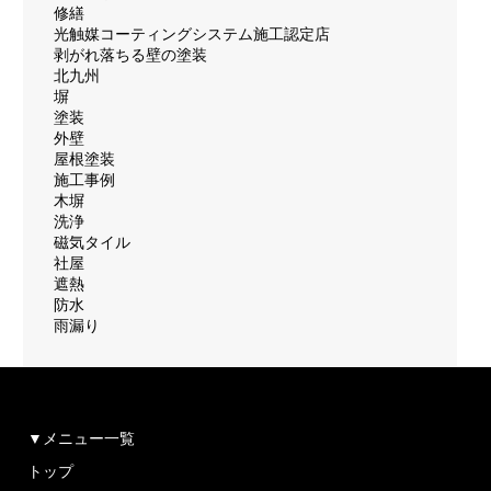
修繕
光触媒コーティングシステム施工認定店
剥がれ落ちる壁の塗装
北九州
塀
塗装
外壁
屋根塗装
施工事例
木塀
洗浄
磁気タイル
社屋
遮熱
防水
雨漏り
▼メニュー一覧
トップ