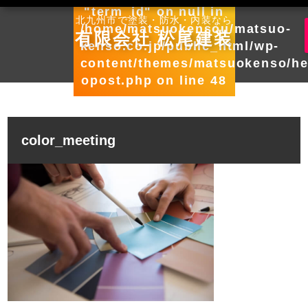
"term_id" on null in
北九州市で塗装・防水・内装なら
/home/matsuokensou/matsuo-
有限会社 松尾建装
kenso.co.jp/public_html/wp-
content/themes/matsuokenso/he
opost.php
on line
48
color_meeting