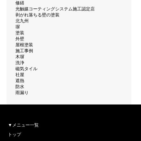
修繕
光触媒コーティングシステム施工認定店
剥がれ落ちる壁の塗装
北九州
塀
塗装
外壁
屋根塗装
施工事例
木塀
洗浄
磁気タイル
社屋
遮熱
防水
雨漏り
▼メニュー一覧
トップ