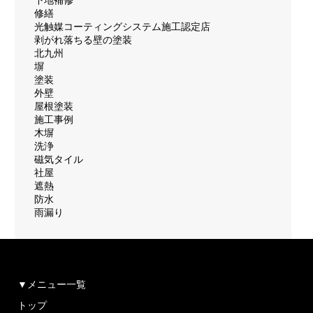
下地補修
修繕
光触媒コーティングシステム施工認定店
剥がれ落ちる壁の塗装
北九州
塀
塗装
外壁
屋根塗装
施工事例
木塀
洗浄
磁気タイル
社屋
遮熱
防水
雨漏り
▼メニュー一覧
トップ